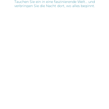
Tauchen Sie ein in eine faszinierende Welt... und
verbringen Sie die Nacht dort, wo alles beginnt.
Neu: Profitieren Sie von 15 % Rabatt auf Ihren
Aufenthalt!
BUCHEN SIE IHREN AUFENTHALT
Mit diesem exklusiven Angebot erleben Sie das grösste
Aquarium der Schweiz wie nie zuvor. Schon bei Ihrer
Ankunft befinden Sie sich im Zentrum des Geschehens: Ihr
Hotel liegt direkt auf der AQUATIS-Plattform, einem
einzigartigen Ort, an dem sich Biodiversität, Emotionen
und Engagement für unseren Planeten kreuzen.
Geniessen Sie das völlige Eintauchen in die Wasserwelten