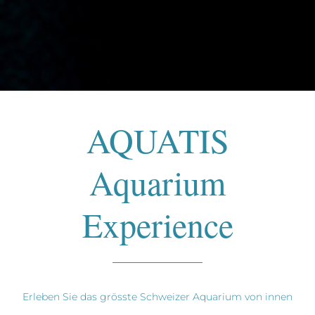
AQUATIS
Aquarium
Experience
Erleben Sie das grösste Schweizer Aquarium von innen