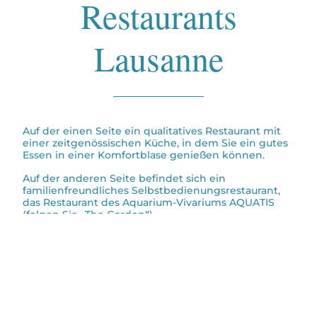
Restaurants
Lausanne
Auf der einen Seite ein qualitatives Restaurant mit
einer zeitgenössischen Küche, in dem Sie ein gutes
Essen in einer Komfortblase genießen können.
Auf der anderen Seite befindet sich ein
familienfreundliches Selbstbedienungsrestaurant,
das Restaurant des Aquarium-Vivariums AQUATIS
(folgen Sie „The Garden“).
Praktische Informationen
Tel. +41 (0)21 654 24 41
Das AQUA’SPHERE Restaurant ist geöffnet :