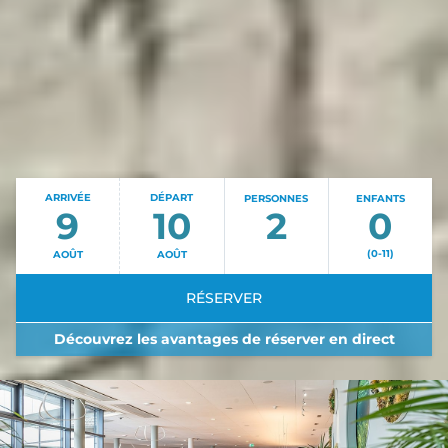
ARRIVÉE
DÉPART
PERSONNES
ENFANTS
9
10
(0-11)
AOÛT
AOÛT
RÉSERVER
Découvrez les avantages de réserver en direct